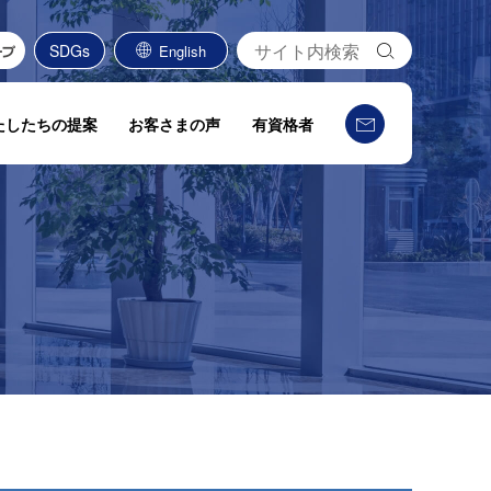
検
SDGs
English
索
たしたちの提案
お客さまの声
有資格者