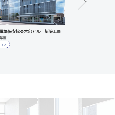
電気保安協会本部ビル 新築工事
北陸プラントサービ
築工事
4年度
2020年度
フィス
オフィス