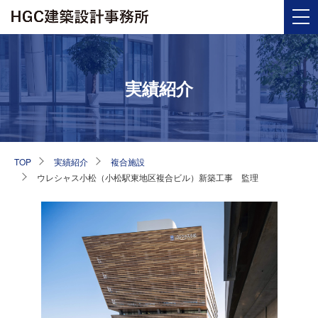
実績紹介
TOP
実績紹介
複合施設
ウレシャス小松（小松駅東地区複合ビル）新築工事 監理