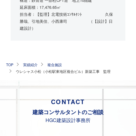
構造：鉄骨造 一部柱CFT造 地上10階建
延床面積：17,476.65㎡
担当者：【監理】北電技術ｺﾝｻﾙﾀﾝﾄ⠀ ⠀ ⠀⠀ ⠀⠀ 久保
勝哉、引地美佳、小西康司⠀ ⠀⠀ ⠀⠀ ⠀（【設計】日
建設計）
TOP
実績紹介
複合施設
ウレシャス小松（小松駅東地区複合ビル）新築工事 監理
CONTACT
建築コンサルタントの
ご相談
HGC建築設計事務所