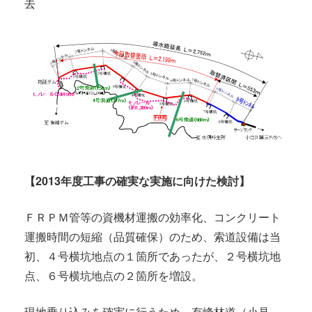
去
【2013年度工事の確実な実施に向けた検討】
ＦＲＰＭ管等の資機材運搬の効率化、コンクリート
運搬時間の短縮（品質確保）のため、索道設備は当
初、４号横坑地点の１箇所であったが、２号横坑地
点、６号横坑地点の２箇所を増設。
現地乗り込みを確実に行うため、有峰林道（小見