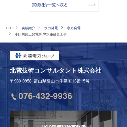
実績紹介⼀覧へ戻る
TOP
実績紹介
水力発電
水力発電
小口川第三発電所 導水路改良工事
北電技術コンサルタント株式会社
〒930-0858
富山県富山市牛島町13番15号
076-432-9936
HGC建築設計事務所