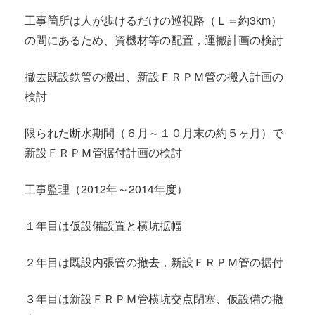
工事箇所は人が歩けるだけの巡視路（Ｌ＝約3km）
の間にあるため、資機材等の配置，運搬計画の検討
撤去既設鉄管の搬出、新設ＦＲＰＭ管の搬入計画の
検討
限られた断水期間（６月～１０月末の約５ヶ月）で
新設ＦＲＰＭ管据付計画の検討
工事監理（2012年～2014年度）
１年目は仮設備設置と横坑拡幅
２年目は既設内張管の撤去，新設ＦＲＰＭ管の据付
３年目は新設ＦＲＰＭ管横坑交点閉塞、仮設備の撤