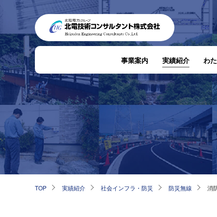
事業案内
実績紹介
わた
TOP
実績紹介
社会インフラ・防災
防災無線
消